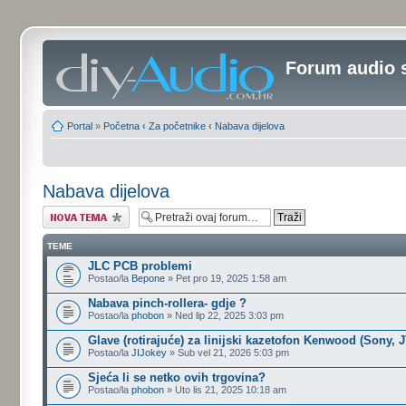
Forum audio 
Portal
»
Početna
‹
Za početnike
‹
Nabava dijelova
Nabava dijelova
Započni novu temu
TEME
JLC PCB problemi
Postao/la
Bepone
» Pet pro 19, 2025 1:58 am
Nabava pinch-rollera- gdje ?
Postao/la
phobon
» Ned lip 22, 2025 3:03 pm
Glave (rotirajuće) za linijski kazetofon Kenwood (Sony, 
Postao/la
JIJokey
» Sub vel 21, 2026 5:03 pm
Sjeća li se netko ovih trgovina?
Postao/la
phobon
» Uto lis 21, 2025 10:18 am