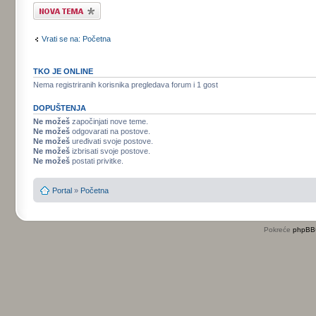
Započni novu temu
Vrati se na: Početna
TKO JE ONLINE
Nema registriranih korisnika pregledava forum i 1 gost
DOPUŠTENJA
Ne možeš
započinjati nove teme.
Ne možeš
odgovarati na postove.
Ne možeš
uređivati svoje postove.
Ne možeš
izbrisati svoje postove.
Ne možeš
postati privitke.
Portal
»
Početna
Pokreće
phpBB