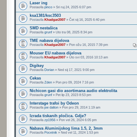
Laser ing
Postao/la
pinco
» Sri ruj 24, 2025 6:07 pm
ksa1381/ksc3503
Postao/la
Khadgar2007
» Čet sij 16, 2025 6:40 pm
SMD nestašica
Postao/la
grunf
» Uto tra 08, 2025 8:34 pm
TME nabava dijelova
Postao/la
Khadgar2007
» Pon ožu 16, 2015 7:39 pm
Mouser EU nabava dijelova
Postao/la
Khadgar2007
» Uto svi 03, 2016 10:13 am
Digikey
Postao/la
Dorian
» Ned sij 17, 2021 9:00 pm
Cekas
Postao/la
Zden
» Pon pro 09, 2024 7:16 pm
Nichicon gasi dio asortimana audio elektrolita
Postao/la
grunf
» Pet lip 23, 2023 8:53 pm
Interstage trafoi by Odeon
Postao/la
joe dalton
» Pon pro 29, 2014 1:19 am
Izrada tiskanih pločica. Gdje?
Postao/la
zp1956
» Pon vel 26, 2024 6:05 pm
Nabava Aluminijskog lima 1.5, 2, 3mm
Postao/la
Pocetnik
» Ned vel 11, 2024 1:53 pm