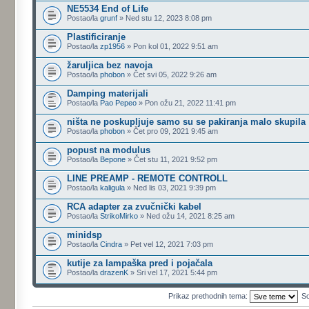
NE5534 End of Life
Postao/la
grunf
» Ned stu 12, 2023 8:08 pm
Plastificiranje
Postao/la
zp1956
» Pon kol 01, 2022 9:51 am
žaruljica bez navoja
Postao/la
phobon
» Čet svi 05, 2022 9:26 am
Damping materijali
Postao/la
Pao Pepeo
» Pon ožu 21, 2022 11:41 pm
ništa ne poskupljuje samo su se pakiranja malo skupila
Postao/la
phobon
» Čet pro 09, 2021 9:45 am
popust na modulus
Postao/la
Bepone
» Čet stu 11, 2021 9:52 pm
LINE PREAMP - REMOTE CONTROLL
Postao/la
kaligula
» Ned lis 03, 2021 9:39 pm
RCA adapter za zvučnički kabel
Postao/la
StrikoMirko
» Ned ožu 14, 2021 8:25 am
minidsp
Postao/la
Cindra
» Pet vel 12, 2021 7:03 pm
kutije za lampaška pred i pojačala
Postao/la
drazenK
» Sri vel 17, 2021 5:44 pm
Prikaz prethodnih tema:
So