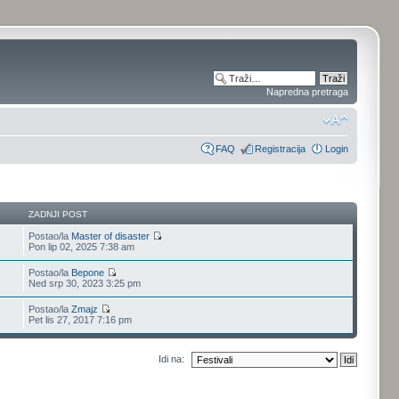
Napredna pretraga
FAQ
Registracija
Login
ZADNJI POST
Postao/la
Master of disaster
Pon lip 02, 2025 7:38 am
Postao/la
Bepone
Ned srp 30, 2023 3:25 pm
Postao/la
Zmajz
Pet lis 27, 2017 7:16 pm
Idi na: