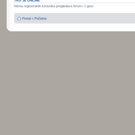
TKO JE ONLINE
Nema registriranih korisnika pregledava forum i 1 gost
Portal
»
Početna