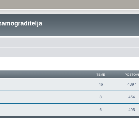
samograditelja
TEME
POSTOVI
46
4397
8
454
6
495