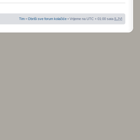
Tim
•
Obriši sve forum kolačiće
• Vrijeme na UTC + 01:00 sata [
LJV
]