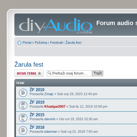
Forum audio 
Portal
»
Početna
‹
Festivali
‹
Žarula fest
Žarula fest
Započni novu temu
TEME
ŽF 2010
Postao/la
Zmajz
» Sub srp 29, 2023 12:44 pm
ŽF 2019
Postao/la
Khadgar2007
» Sub lis 12, 2019 10:09 pm
ŽF 2015
Postao/la
davorin
» Uto svi 19, 2015 10:30 am
ŽF 2018
Postao/la
tubeman
» Sub ruj 22, 2018 7:50 am