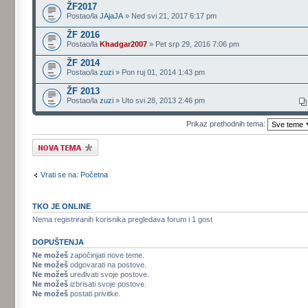
ŽF2017
Postao/la
JAjaJA
» Ned svi 21, 2017 6:17 pm
ŽF 2016
Postao/la
Khadgar2007
» Pet srp 29, 2016 7:06 pm
ŽF 2014
Postao/la
zuzi
» Pon ruj 01, 2014 1:43 pm
ŽF 2013
Postao/la
zuzi
» Uto svi 28, 2013 2:46 pm
Prikaz prethodnih tema:
Započni novu temu
Vrati se na: Početna
TKO JE ONLINE
Nema registriranih korisnika pregledava forum i 1 gost
DOPUŠTENJA
Ne možeš
započinjati nove teme.
Ne možeš
odgovarati na postove.
Ne možeš
uređivati svoje postove.
Ne možeš
izbrisati svoje postove.
Ne možeš
postati privitke.