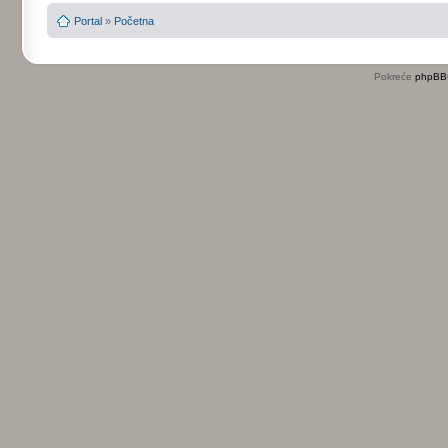
Portal
»
Početna
Pokreće
phpBB