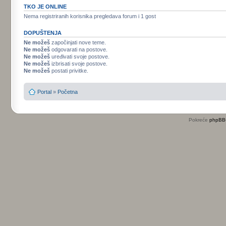
TKO JE ONLINE
Nema registriranih korisnika pregledava forum i 1 gost
DOPUŠTENJA
Ne možeš
započinjati nove teme.
Ne možeš
odgovarati na postove.
Ne možeš
uređivati svoje postove.
Ne možeš
izbrisati svoje postove.
Ne možeš
postati privitke.
Portal
»
Početna
Pokreće
phpBB