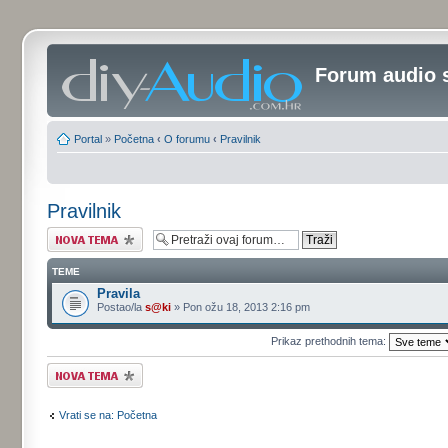
Forum audio 
Portal
»
Početna
‹
O forumu
‹
Pravilnik
Pravilnik
Započni novu temu
TEME
Pravila
Postao/la
s@ki
» Pon ožu 18, 2013 2:16 pm
Prikaz prethodnih tema:
Započni novu temu
Vrati se na: Početna