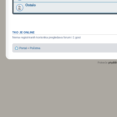
Ostalo
TKO JE ONLINE
Nema registriranih korisnika pregledava forum i 1 gost
Portal
»
Početna
Pokreće
phpBB