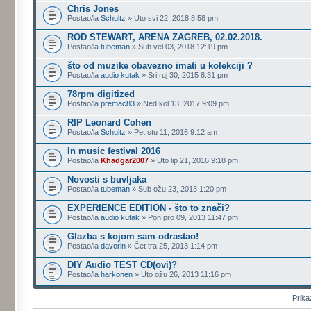
Chris Jones
Postao/la
Schultz
» Uto svi 22, 2018 8:58 pm
ROD STEWART, ARENA ZAGREB, 02.02.2018.
Postao/la
tubeman
» Sub vel 03, 2018 12:19 pm
što od muzike obavezno imati u kolekciji ?
Postao/la
audio kutak
» Sri ruj 30, 2015 8:31 pm
78rpm digitized
Postao/la
premac83
» Ned kol 13, 2017 9:09 pm
RIP Leonard Cohen
Postao/la
Schultz
» Pet stu 11, 2016 9:12 am
In music festival 2016
Postao/la
Khadgar2007
» Uto lip 21, 2016 9:18 pm
Novosti s buvljaka
Postao/la
tubeman
» Sub ožu 23, 2013 1:20 pm
EXPERIENCE EDITION - što to znači?
Postao/la
audio kutak
» Pon pro 09, 2013 11:47 pm
Glazba s kojom sam odrastao!
Postao/la
davorin
» Čet tra 25, 2013 1:14 pm
DIY Audio TEST CD(ovi)?
Postao/la
harkonen
» Uto ožu 26, 2013 11:16 pm
Prika