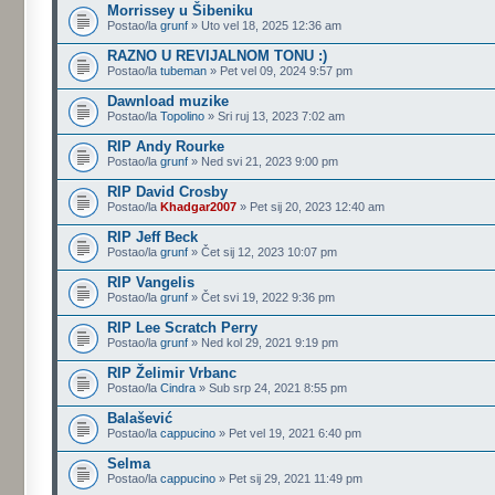
Morrissey u Šibeniku
Postao/la
grunf
» Uto vel 18, 2025 12:36 am
RAZNO U REVIJALNOM TONU :)
Postao/la
tubeman
» Pet vel 09, 2024 9:57 pm
Dawnload muzike
Postao/la
Topolino
» Sri ruj 13, 2023 7:02 am
RIP Andy Rourke
Postao/la
grunf
» Ned svi 21, 2023 9:00 pm
RIP David Crosby
Postao/la
Khadgar2007
» Pet sij 20, 2023 12:40 am
RIP Jeff Beck
Postao/la
grunf
» Čet sij 12, 2023 10:07 pm
RIP Vangelis
Postao/la
grunf
» Čet svi 19, 2022 9:36 pm
RIP Lee Scratch Perry
Postao/la
grunf
» Ned kol 29, 2021 9:19 pm
RIP Želimir Vrbanc
Postao/la
Cindra
» Sub srp 24, 2021 8:55 pm
Balašević
Postao/la
cappucino
» Pet vel 19, 2021 6:40 pm
Selma
Postao/la
cappucino
» Pet sij 29, 2021 11:49 pm