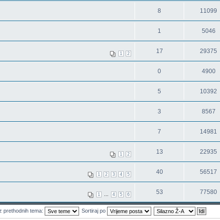
8
11099
1
5046
17
29375
1
2
0
4900
5
10392
3
8567
7
14981
13
22935
1
2
40
56517
1
2
3
4
5
53
77580
...
1
4
5
6
z prethodnih tema:
Sortiraj po