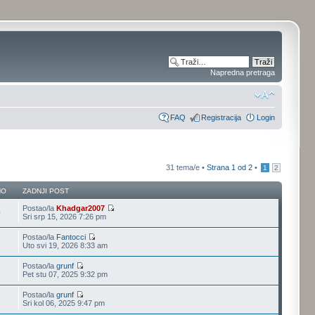
Napredna pretraga
FAQ
Registracija
Login
31 tema/e •
Strana
1
od
2
•
1
2
NO
ZADNJI POST
Postao/la
Khadgar2007
0
Sri srp 15, 2026 7:26 pm
Postao/la
Fantocci
Uto svi 19, 2026 8:33 am
Postao/la
grunf
Pet stu 07, 2025 9:32 pm
Postao/la
grunf
Sri kol 06, 2025 9:47 pm