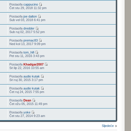
Postao/la
cappucino
Čet stu 29, 2018 11:32 pm
Postao/la
joe dalton
Sub vel 03, 2018 6:41 pm
Postao/la
dredder
Sub ruj 02, 2017 5:52 pm
Postao/la
premac83
Ned kol 13, 2017 9:09 pm
Postao/la
tom_hifi
Pet stu 11, 2016 3:43 pm
Postao/la
Khadgar2007
Sri lip 22, 2016 10:55 am
Postao/la
audio kutak
Sri ruj 30, 2015 3:17 pm
Postao/la
audio kutak
Čet ruj 24, 2015 7:55 pm
Postao/la
Dean
Čet ožu 05, 2015 11:49 pm
Postao/la
yoke
Čet stu 27, 2014 9:23 am
Sljedeće