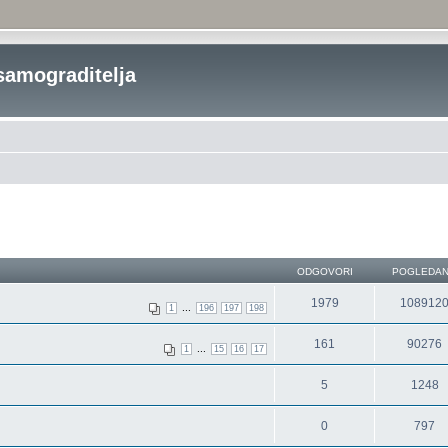
samograditelja
ODGOVORI
POGLEDA
1979
108912
...
1
196
197
198
161
90276
...
1
15
16
17
5
1248
0
797