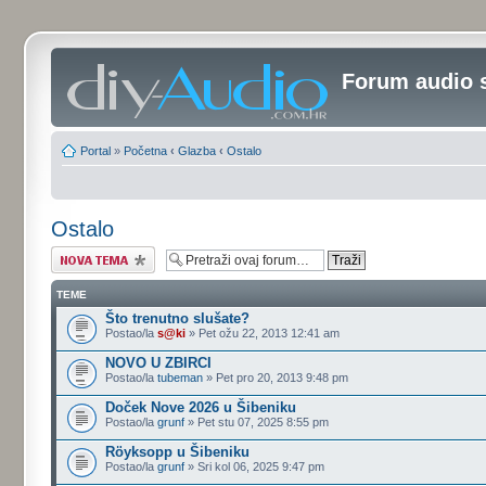
Forum audio 
Portal
»
Početna
‹
Glazba
‹
Ostalo
Ostalo
Započni novu temu
TEME
Što trenutno slušate?
Postao/la
s@ki
» Pet ožu 22, 2013 12:41 am
NOVO U ZBIRCI
Postao/la
tubeman
» Pet pro 20, 2013 9:48 pm
Doček Nove 2026 u Šibeniku
Postao/la
grunf
» Pet stu 07, 2025 8:55 pm
Röyksopp u Šibeniku
Postao/la
grunf
» Sri kol 06, 2025 9:47 pm