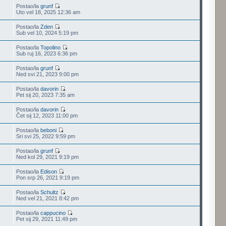
Postao/la
grunf
Uto vel 18, 2025 12:36 am
Postao/la
Zden
Sub vel 10, 2024 5:19 pm
Postao/la
Topolino
Sub ruj 16, 2023 6:36 pm
Postao/la
grunf
Ned svi 21, 2023 9:00 pm
Postao/la
davorin
Pet sij 20, 2023 7:35 am
Postao/la
davorin
Čet sij 12, 2023 11:00 pm
Postao/la
beboni
Sri svi 25, 2022 9:59 pm
Postao/la
grunf
Ned kol 29, 2021 9:19 pm
Postao/la
Edison
Pon srp 26, 2021 9:19 pm
Postao/la
Schultz
Ned vel 21, 2021 8:42 pm
Postao/la
cappucino
Pet sij 29, 2021 11:49 pm