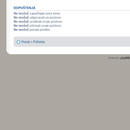
DOPUŠTENJA
Ne možeš
započinjati nove teme.
Ne možeš
odgovarati na postove.
Ne možeš
uređivati svoje postove.
Ne možeš
izbrisati svoje postove.
Ne možeš
postati privitke.
Portal
»
Početna
Pokreće
phpBB