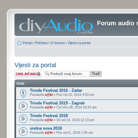
Forum audio 
Portal
»
Početna
‹
O forumu
‹
Vijesti za portal
Vijesti za portal
Forum je
zaključan
TEME
Triode Festival 2016 - Zadar
Postao/la
s@ki
» Pon vel 22, 2016 4:53 pm
Triode Festival 2019 - Zagreb
Postao/la
s@ki
» Čet ožu 28, 2019 10:24 am
Triode Festival 2018
Postao/la
s@ki
» Sri vel 14, 2018 12:13 pm
sretna nova 2018
Postao/la
s@ki
» Pon sij 01, 2018 1:50 am