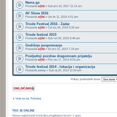
Nema ga
Postao/la
s@ki
» Sub pro 16, 2017 11:14 am
AV Show 2016
Postao/la
s@ki
» Uto lis 11, 2016 4:51 pm
Triode Festival 2016 - Zadar
Postao/la
s@ki
» Čet tra 28, 2016 9:29 am
Triode festival 2015
Postao/la
s@ki
» Sub vel 28, 2015 9:48 am
Godišnje pospremanje
Postao/la
s@ki
» Sri pro 31, 2014 7:19 pm
Posljednji pozdrav dragomnam prijatelju
Postao/la
s@ki
» Pon stu 17, 2014 9:50 pm
Triode festival 2014 - lokacija i organizacija
Postao/la
sonny
» Sub sij 25, 2014 11:04 pm
Prikaz prethodnih tema:
Forum je
zaključan
Vrati se na: Početna
TKO JE ONLINE
Nema registriranih korisnika pregledava forum i 1 gost