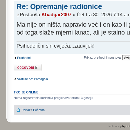
Re: Opremanje radionice
Postao/la
Khadgar2007
» Čet tra 30, 2026 7:14 a
Ma nije on ništa napravio već i on kao ti 
od toga slaže mjerni lanac, ali je stalno u
Psihodelični sin cvijeća...zauvijek!
Prikaz prethodnih postova:
Prethodni
Odgovori
Vrati se na: Pomagala
TKO JE ONLINE
Nema registriranih korisnika pregledava forum i 3 gostiju
Portal
»
Početna
Pokreće
phpBB