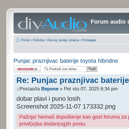
Forum audio 
Portal
»
Početna
‹
Razvoj, teorija i praksa
‹
Pomagala
Punjac praznjivac baterije toyota hibridne
Odgovori
Re: Punjac praznjivac baterije
Postao/la
Bepone
» Pet stu 07, 2025 6:34 pm
dobar plavi i puno losih
Screenshot 2025-11-07 173332.png
Pažnja! Nemaš dopuštenje kao gost foruma za pr
privit(a)ka dodan(og)ih postu.