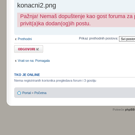
konacni2.png
Pažnja! Nemaš dopuštenje kao gost foruma za pr
privit(a)ka dodan(og)ih postu.
Prikaz prethodnih postova:
Prethodni
Odgovori
Vrati se na: Pomagala
TKO JE ONLINE
Nema registriranih korisnika pregledava forum i 3 gostiju
Portal
»
Početna
Pokreće
phpBB