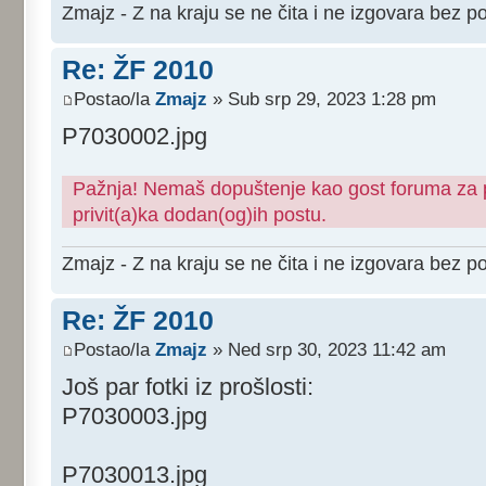
Zmajz - Z na kraju se ne čita i ne izgovara bez po
Re: ŽF 2010
Postao/la
Zmajz
» Sub srp 29, 2023 1:28 pm
P7030002.jpg
Pažnja! Nemaš dopuštenje kao gost foruma za pr
privit(a)ka dodan(og)ih postu.
Zmajz - Z na kraju se ne čita i ne izgovara bez po
Re: ŽF 2010
Postao/la
Zmajz
» Ned srp 30, 2023 11:42 am
Još par fotki iz prošlosti:
P7030003.jpg
P7030013.jpg