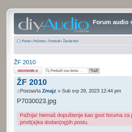
Forum audio 
Portal
»
Početna
‹
Festivali
‹
Žarula fest
ŽF 2010
Odgovori
ŽF 2010
Postao/la
Zmajz
» Sub srp 29, 2023 12:44 pm
P7030023.jpg
Pažnja! Nemaš dopuštenje kao gost foruma za pr
privit(a)ka dodan(og)ih postu.