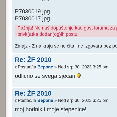
P7030019.jpg
P7030017.jpg
Pažnja! Nemaš dopuštenje kao gost foruma za pr
privit(a)ka dodan(og)ih postu.
Zmajz - Z na kraju se ne čita i ne izgovara bez po
Re: ŽF 2010
Postao/la
Bepone
» Ned srp 30, 2023 3:25 pm
odlicno se svega sjecan
Re: ŽF 2010
Postao/la
Bepone
» Ned srp 30, 2023 3:25 pm
moj hodnik i moje stepenice!