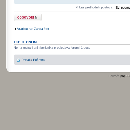
Prikaz prethodnih postova:
Odgovori
Vrati se na: Žarula fest
TKO JE ONLINE
Nema registriranih korisnika pregledava forum i 1 gost
Portal
»
Početna
Pokreće
phpBB