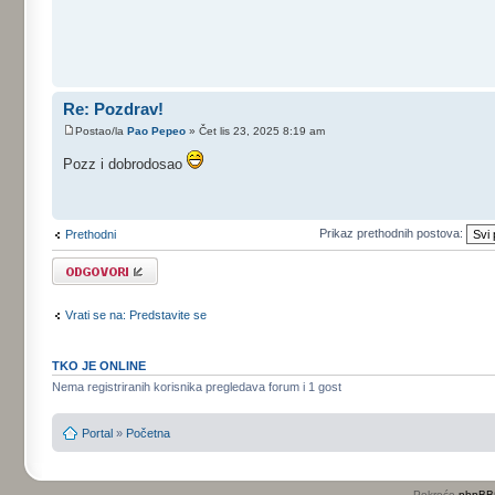
Re: Pozdrav!
Postao/la
Pao Pepeo
» Čet lis 23, 2025 8:19 am
Pozz i dobrodosao
Prikaz prethodnih postova:
Prethodni
Odgovori
Vrati se na: Predstavite se
TKO JE ONLINE
Nema registriranih korisnika pregledava forum i 1 gost
Portal
»
Početna
Pokreće
phpBB