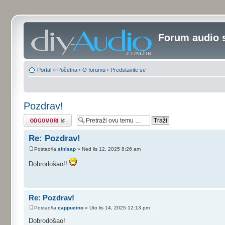
Forum audio 
Portal
»
Početna
‹
O forumu
‹
Predstavite se
Pozdrav!
Odgovori
Re: Pozdrav!
Postao/la
sinisap
» Ned lis 12, 2025 8:26 am
Dobrodošao!!
Re: Pozdrav!
Postao/la
cappucino
» Uto lis 14, 2025 12:13 pm
Dobrodošao!