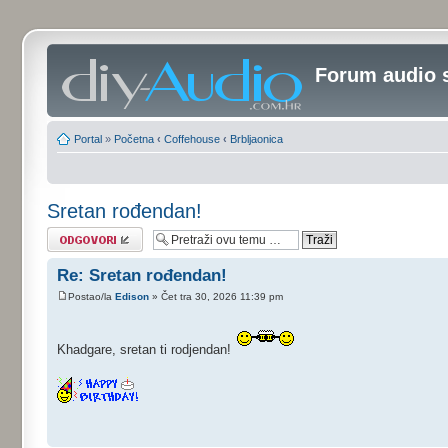
Forum audio 
Portal
»
Početna
‹
Coffehouse
‹
Brbljaonica
Sretan rođendan!
Odgovori
Re: Sretan rođendan!
Postao/la
Edison
» Čet tra 30, 2026 11:39 pm
Khadgare, sretan ti rodjendan!