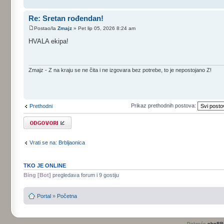
Re: Sretan rođendan!
Postao/la
Zmajz
» Pet lip 05, 2026 8:24 am
HVALA ekipa!
Zmajz - Z na kraju se ne čita i ne izgovara bez potrebe, to je nepostojano Z!
Prikaz prethodnih postova:
Prethodni
Odgovori
Vrati se na: Brbljaonica
TKO JE ONLINE
Bing [Bot]
pregledava forum i 9 gostiju
Portal
»
Početna
Pokreće
phpBB