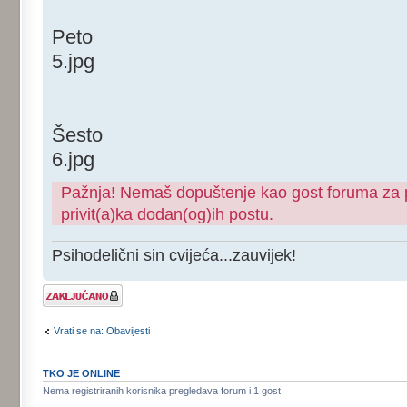
Peto
5.jpg
Šesto
6.jpg
Pažnja! Nemaš dopuštenje kao gost foruma za pr
privit(a)ka dodan(og)ih postu.
Psihodelični sin cvijeća...zauvijek!
Tema je
zaključana
Vrati se na: Obavijesti
TKO JE ONLINE
Nema registriranih korisnika pregledava forum i 1 gost