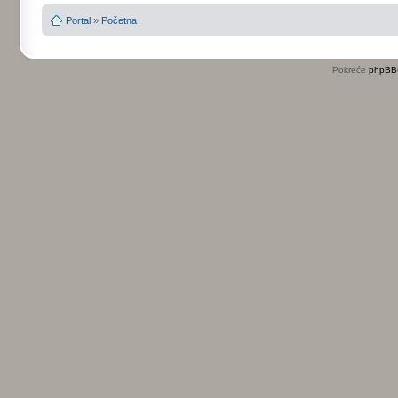
Portal
»
Početna
Pokreće
phpBB