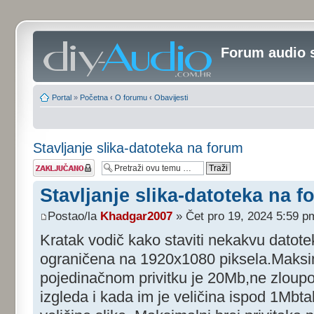
Forum audio 
Portal
»
Početna
‹
O forumu
‹
Obavijesti
Stavljanje slika-datoteka na forum
Tema je
zaključana
Stavljanje slika-datoteka na 
Postao/la
Khadgar2007
» Čet pro 19, 2024 5:59 p
Kratak vodič kako staviti nekakvu datotek
ograničena na 1920x1080 piksela.Maksim
pojedinačnom privitku je 20Mb,ne zloupor
izgleda i kada im je veličina ispod 1Mbta