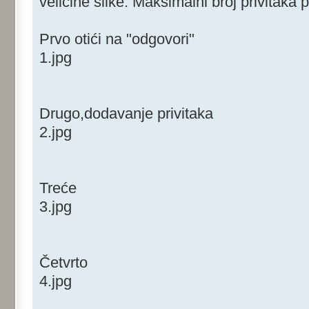
veličine slike. Maksimalni broj privitaka 
Prvo otići na "odgovori"
1.jpg
Drugo,dodavanje privitaka
2.jpg
Treće
3.jpg
Četvrto
4.jpg