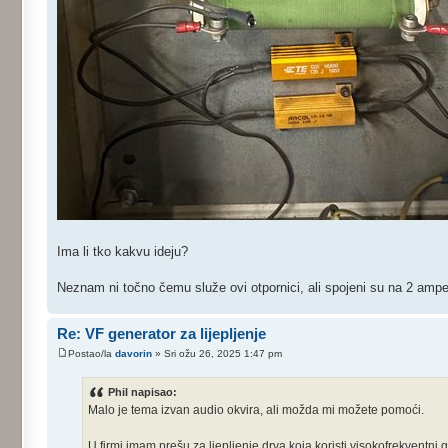
Ima li tko kakvu ideju?
Neznam ni točno čemu služe ovi otpornici, ali spojeni su na 2 ampe
Re: VF generator za lijepljenje
Postao/la
davorin
» Sri ožu 26, 2025 1:47 pm
Phil napisao:
Malo je tema izvan audio okvira, ali možda mi možete pomoći.
U firmi imam prešu za ljepljenje drva koja koristi visokofrekventni g