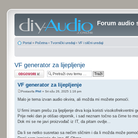
Forum audio 
Portal
»
Početna
‹
Tvornički uređaji
‹
VF i slični uređaji
VF generator za lijepljenje
Odgovori
VF generator za lijepljenje
Postao/la
Phil
» Sri ožu 26, 2025 1:16 pm
Malo je tema izvan audio okvira, ali možda mi možete pomoći.
U firmi imam prešu za ljepljenje drva koja koristi visokofrekventni g
Prije neki dan je otišao otpornik, i sad neznam točno sa čime to mog
Dok mi se ne javi proizvođač iz IT, da pitam ovdje...
Da li se netko susretao sa nečim sličnim i da li možda može pomoći k