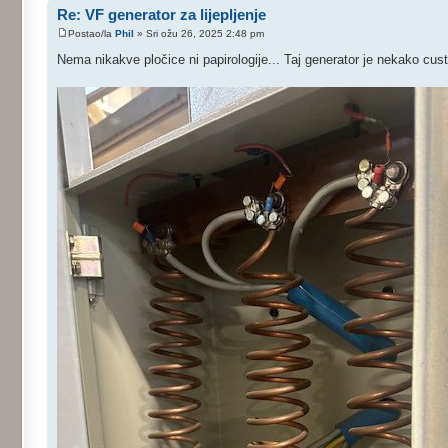
Re: VF generator za lijepljenje
Postao/la
Phil
» Sri ožu 26, 2025 2:48 pm
Nema nikakve pločice ni papirologije... Taj generator je nekako cus