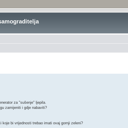
samograditelja
enerator za "sušenje" ljepila.
u zamijeniti i gdje nabaviti?
oje bi vrijednosti trebao imati ovaj gornji zeleni?