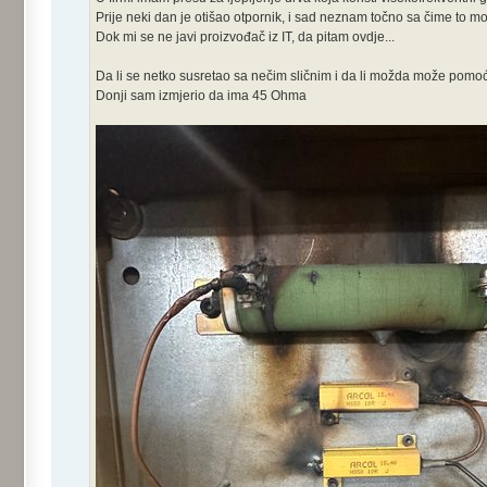
Prije neki dan je otišao otpornik, i sad neznam točno sa čime to mo
Dok mi se ne javi proizvođač iz IT, da pitam ovdje...
Da li se netko susretao sa nečim sličnim i da li možda može pomoći 
Donji sam izmjerio da ima 45 Ohma