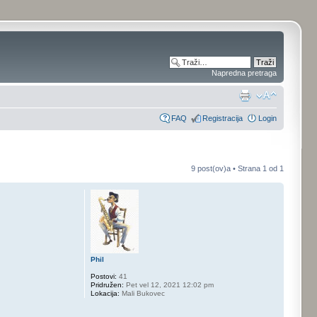
Napredna pretraga
FAQ
Registracija
Login
9 post(ov)a • Strana
1
od
1
Phil
Postovi:
41
Pridružen:
Pet vel 12, 2021 12:02 pm
Lokacija:
Mali Bukovec