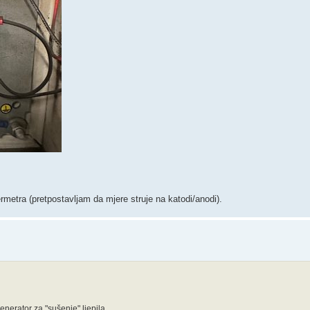
rmetra (pretpostavljam da mjere struje na katodi/anodi).
enerator za "sušenje" ljepila.