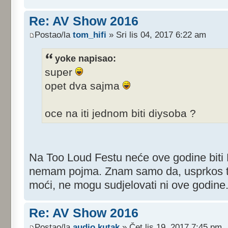
Re: AV Show 2016
Postao/la
tom_hifi
» Sri lis 04, 2017 6:22 am
yoke napisao:
super
opet dva sajma
oce na iti jednom biti diysoba ?
Na Too Loud Festu neće ove godine biti
nemam pojma. Znam samo da, usprkos t
moći, ne mogu sudjelovati ni ove godine.
Re: AV Show 2016
Postao/la
audio kutak
» Čet lis 19, 2017 7:45 pm