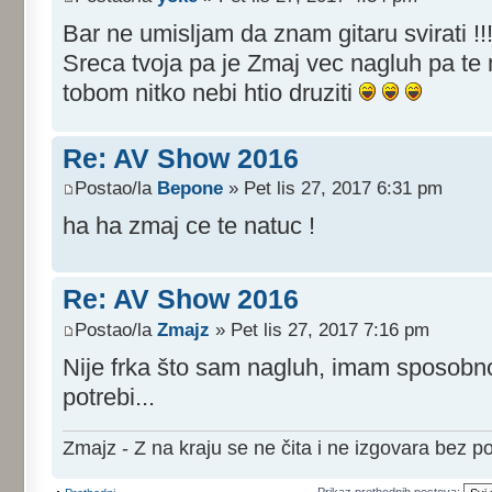
Bar ne umisljam da znam gitaru svirati !!
Sreca tvoja pa je Zmaj vec nagluh pa te m
tobom nitko nebi htio druziti
Re: AV Show 2016
Postao/la
Bepone
» Pet lis 27, 2017 6:31 pm
ha ha zmaj ce te natuc !
Re: AV Show 2016
Postao/la
Zmajz
» Pet lis 27, 2017 7:16 pm
Nije frka što sam nagluh, imam sposobno
potrebi...
Zmajz - Z na kraju se ne čita i ne izgovara bez po