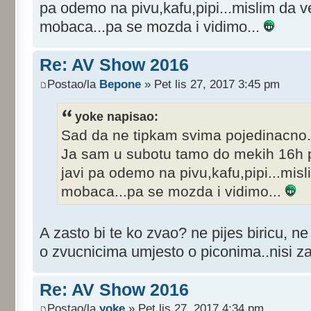
pa odemo na pivu,kafu,pipi...mislim da v
mobaca...pa se mozda i vidimo...
Re: AV Show 2016
Postao/la
Bepone
» Pet lis 27, 2017 3:45 pm
yoke napisao:
Sad da ne tipkam svima pojedinacno
Ja sam u subotu tamo do mekih 16h p
javi pa odemo na pivu,kafu,pipi...mis
mobaca...pa se mozda i vidimo...
A zasto bi te ko zvao? ne pijes biricu, ne
o zvucnicima umjesto o piconima..nisi z
Re: AV Show 2016
Postao/la
yoke
» Pet lis 27, 2017 4:34 pm