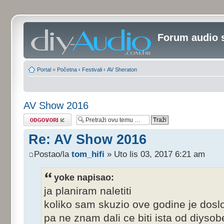
Forum audio 
Portal
»
Početna
‹
Festivali
‹
AV Sheraton
AV Show 2016
Odgovori
Re: AV Show 2016
Postao/la
tom_hifi
» Uto lis 03, 2017 6:21 am
yoke napisao:
ja planiram naletiti
koliko sam skuzio ove godine je dosl
pa ne znam dali ce biti ista od diysob