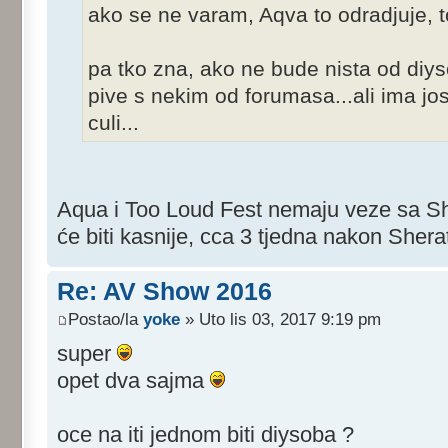
ako se ne varam, Aqva to odradjuje, t
pa tko zna, ako ne bude nista od di
pive s nekim od forumasa...ali ima j
culi...
Aqua i Too Loud Fest nemaju veze sa 
će biti kasnije, cca 3 tjedna nakon Shera
Re: AV Show 2016
Postao/la
yoke
» Uto lis 03, 2017 9:19 pm
super
opet dva sajma
oce na iti jednom biti diysoba ?