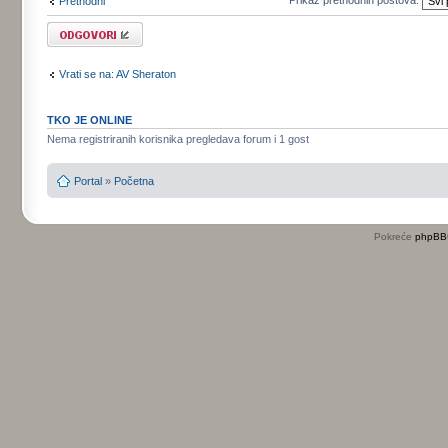
Prikaz prethodnih postova:
Prethodni
Odgovori
Vrati se na: AV Sheraton
TKO JE ONLINE
Nema registriranih korisnika pregledava forum i 1 gost
Portal
»
Početna
Pokreće
phpBB