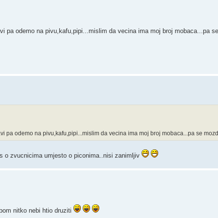
vi pa odemo na pivu,kafu,pipi...mislim da vecina ima moj broj mobaca...pa s
i pa odemo na pivu,kafu,pipi...mislim da vecina ima moj broj mobaca...pa se mozda
pis o zvucnicima umjesto o piconima..nisi zanimljiv
bom nitko nebi htio druziti