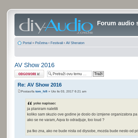
Forum audio 
Portal
»
Početna
‹
Festivali
‹
AV Sheraton
AV Show 2016
Odgovori
Re: AV Show 2016
Postao/la
tom_hifi
» Uto lis 03, 2017 6:21 am
yoke napisao:
ja planiram naletiti
koliko sam skuzio ove godine je doslo do izmjene organizatora pa 
ako se ne varam, Aqva to odradjuje, too loud ?
pa tko zna, ako ne bude nista od diysobe, mozda bude nesto od piv