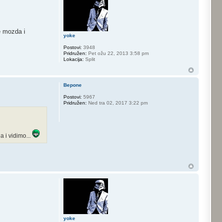
e mozda i
yoke
Postovi:
3948
Pridružen:
Pet ožu 22, 2013 3:58 pm
Lokacija:
Split
Bepone
Postovi:
5967
Pridružen:
Ned tra 02, 2017 3:22 pm
 i vidimo...
yoke