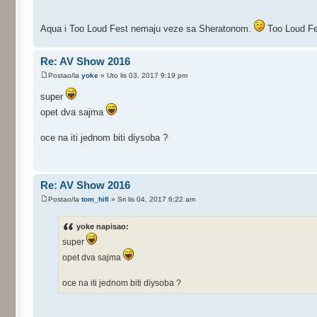
Aqua i Too Loud Fest nemaju veze sa Sheratonom.
Too Loud Fes
Re: AV Show 2016
Postao/la
yoke
» Uto lis 03, 2017 9:19 pm
super
opet dva sajma
oce na iti jednom biti diysoba ?
Re: AV Show 2016
Postao/la
tom_hifi
» Sri lis 04, 2017 6:22 am
yoke napisao:
super
opet dva sajma
oce na iti jednom biti diysoba ?