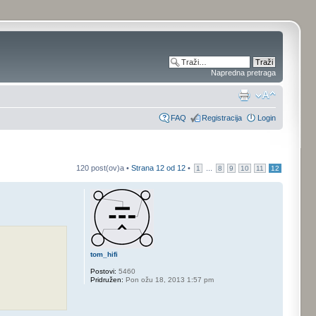
Napredna pretraga
FAQ
Registracija
Login
120 post(ov)a •
Strana
12
od
12
•
...
1
8
9
10
11
12
tom_hifi
Postovi:
5460
Pridružen:
Pon ožu 18, 2013 1:57 pm