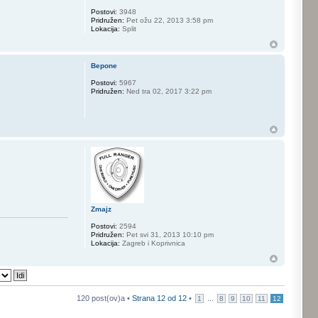
Postovi:
3948
Pridružen:
Pet ožu 22, 2013 3:58 pm
Lokacija:
Split
Bepone
Postovi:
5967
Pridružen:
Ned tra 02, 2017 3:22 pm
Zmajz
Postovi:
2594
Pridružen:
Pet svi 31, 2013 10:10 pm
Lokacija:
Zagreb i Koprivnica
120 post(ov)a •
Strana
12
od
12
•
...
1
8
9
10
11
12