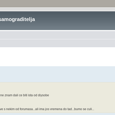
samograditelja
ne znam dali ce biti ista od diysobe
e s nekim od forumasa...ali ima jos vremena do tad...bumo se culi...