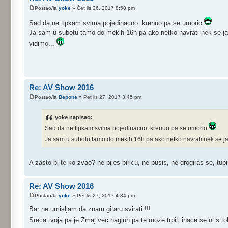
Postao/la
yoke
» Čet lis 26, 2017 8:50 pm
Sad da ne tipkam svima pojedinacno..krenuo pa se umorio
Ja sam u subotu tamo do mekih 16h pa ako netko navrati nek se ja
vidimo...
Re: AV Show 2016
Postao/la
Bepone
» Pet lis 27, 2017 3:45 pm
yoke napisao:
Sad da ne tipkam svima pojedinacno..krenuo pa se umorio
Ja sam u subotu tamo do mekih 16h pa ako netko navrati nek se jav
A zasto bi te ko zvao? ne pijes biricu, ne pusis, ne drogiras se, tu
Re: AV Show 2016
Postao/la
yoke
» Pet lis 27, 2017 4:34 pm
Bar ne umisljam da znam gitaru svirati !!!
Sreca tvoja pa je Zmaj vec nagluh pa te moze trpiti inace se ni s to