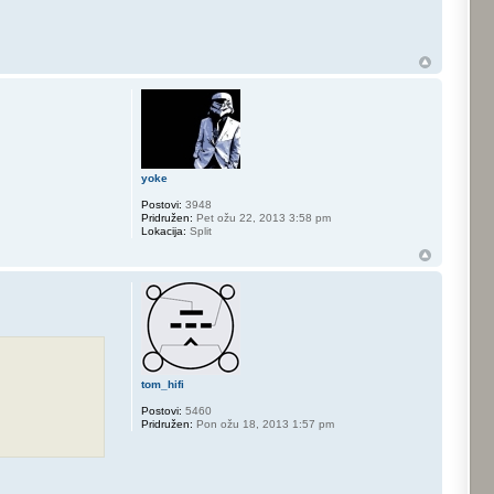
yoke
Postovi:
3948
Pridružen:
Pet ožu 22, 2013 3:58 pm
Lokacija:
Split
tom_hifi
Postovi:
5460
Pridružen:
Pon ožu 18, 2013 1:57 pm