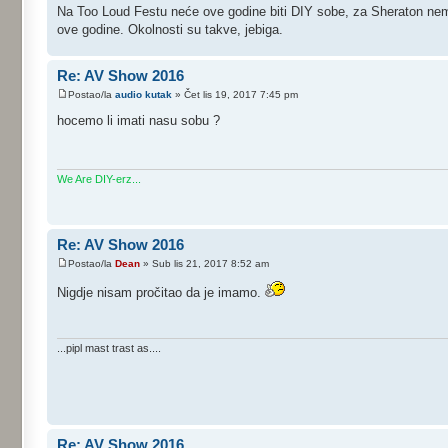
Na Too Loud Festu neće ove godine biti DIY sobe, za Sheraton n
ove godine. Okolnosti su takve, jebiga.
Re: AV Show 2016
Postao/la
audio kutak
» Čet lis 19, 2017 7:45 pm
hocemo li imati nasu sobu ?
We Are DIY-erz...
Re: AV Show 2016
Postao/la
Dean
» Sub lis 21, 2017 8:52 am
Nigdje nisam pročitao da je imamo.
...pipl mast trast as....
Re: AV Show 2016