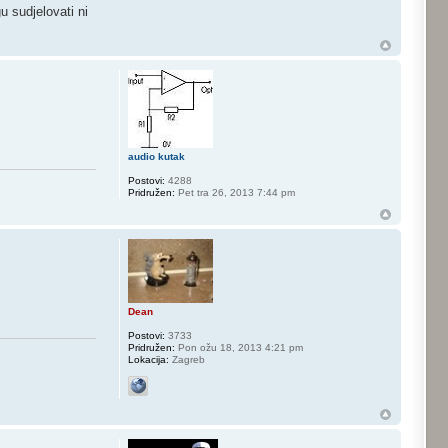
 sudjelovati ni
audio kutak
Postovi:
4288
Pridružen:
Pet tra 26, 2013 7:44 pm
Dean
Postovi:
3733
Pridružen:
Pon ožu 18, 2013 4:21 pm
Lokacija:
Zagreb