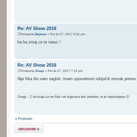
Re: AV Show 2016
Postao/la
Bepone
» Pet lis 27, 2017 6:31 pm
ha ha zmaj ce te natuc !
Re: AV Show 2016
Postao/la
Zmajz
» Pet lis 27, 2017 7:16 pm
Nije frka što sam nagluh, imam sposobnost isključiti mozak prema p
Zmajz - Z na kraju se ne čita i ne izgovara bez potrebe, to je nepostojano Z!
Prethodni
Odgovori