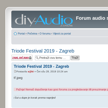
Forum audio 
Portal
»
Početna
‹
O forumu
‹
Vijesti za portal
Triode Festival 2019 - Zagreb
Tema je
zaključana
Triode Festival 2019 - Zagreb
Postao/la
s@ki
» Čet ožu 28, 2019 10:24 am
tf.jpeg
Pažnja! Nemaš dopuštenje kao gost foruma za pregledavanje i/ili preuzimanje p
i šut u dupe je korak prema naprijed