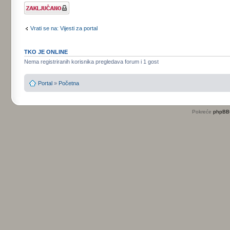
Tema je
zaključana
Vrati se na: Vijesti za portal
TKO JE ONLINE
Nema registriranih korisnika pregledava forum i 1 gost
Portal
»
Početna
Pokreće
phpBB