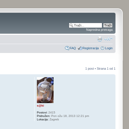
Napredna pretraga
FAQ
Registracija
Login
1 post • Strana
1
od
1
s@ki
Postovi:
2415
Pridružen:
Pon ožu 18, 2013 12:21 pm
Lokacija:
Zagreb