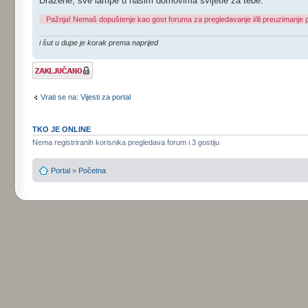
Dražene, sve lampe u našim domovima svijetle za tebe.
Pažnja! Nemaš dopuštenje kao gost foruma za pregledavanje i/ili preuzimanje p
i šut u dupe je korak prema naprijed
Tema je
zaključana
Vrati se na: Vijesti za portal
TKO JE ONLINE
Nema registriranih korisnika pregledava forum i 3 gostiju
Portal
»
Početna