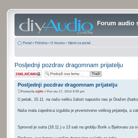
Forum audio 
Portal
»
Početna
‹
O forumu
‹
Vijesti za portal
Posljednji pozdrav dragomnam prijatelju
Tema je
zaključana
Posljednji pozdrav dragomnam prijatelju
Postao/la
s@ki
» Pon stu 17, 2014 9:50 pm
U petak, 15.11. na našu veliku žalost napustio nas je Dražen (hark
Naša mala zajednica izgubila je prvenstveno velikog prijatelja, a za
Sprovod je sutra (18.11.) u 13 sati na groblju Borik u Bjelovaru za 