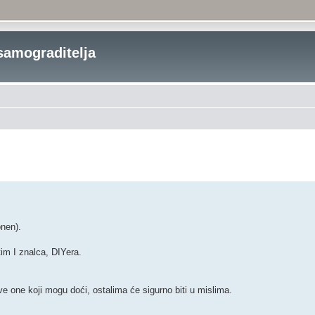
samograditelja
onen).
tim I znalca, DIYera.
sve one koji mogu doći, ostalima će sigurno biti u mislima.