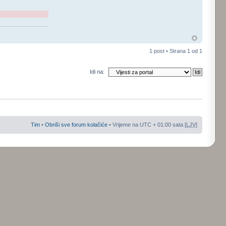
1 post • Strana
1
od
1
Idi na:
Tim
•
Obriši sve forum kolačiće
• Vrijeme na UTC + 01:00 sata [
LJV
]