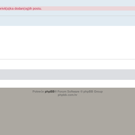
rivit(a)ka dodan(og)ih postu.
Pokreće
phpBB
® Forum Software © phpBB Group
phpbb.com.hr