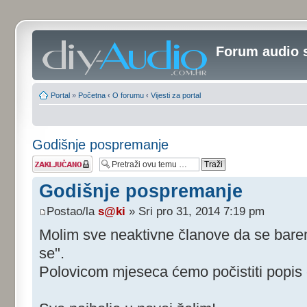
Forum audio 
Portal
»
Početna
‹
O forumu
‹
Vijesti za portal
Godišnje pospremanje
Tema je
zaključana
Godišnje pospremanje
Postao/la
s@ki
» Sri pro 31, 2014 7:19 pm
Molim sve neaktivne članove da se barem 
se".
Polovicom mjeseca ćemo počistiti popis 