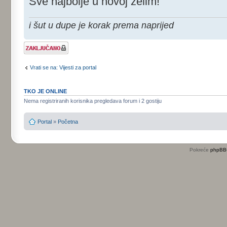
Sve najbolje u novoj želim!
i šut u dupe je korak prema naprijed
Tema je
zaključana
Vrati se na: Vijesti za portal
TKO JE ONLINE
Nema registriranih korisnika pregledava forum i 2 gostiju
Portal
»
Početna
Pokreće
phpBB