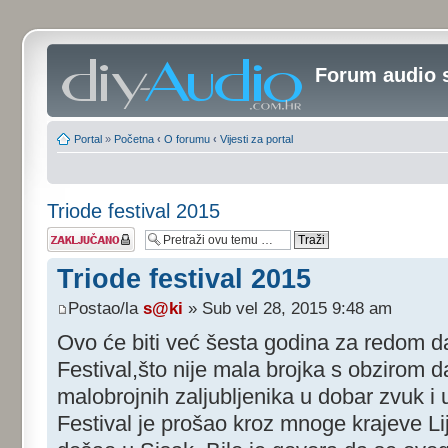
Forum audio 
Portal
»
Početna
‹
O forumu
‹
Vijesti za portal
Triode festival 2015
Tema je
zaključana
Triode festival 2015
Postao/la
s@ki
» Sub vel 28, 2015 9:48 am
Ovo će biti već šesta godina za redom d
Festival,što nije mala brojka s obzirom d
malobrojnih zaljubljenika u dobar zvuk i u
Festival je prošao kroz mnoge krajeve L