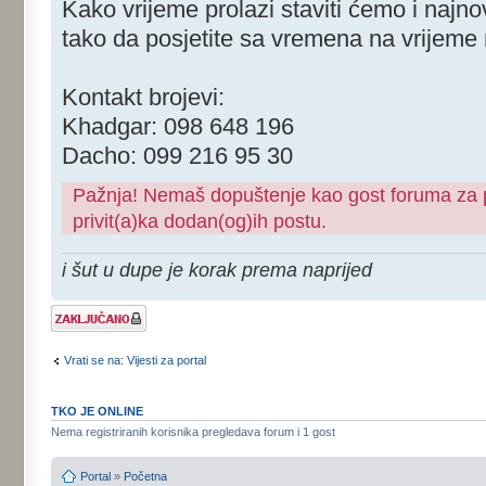
Kako vrijeme prolazi staviti ćemo i najnov
tako da posjetite sa vremena na vrijeme
Kontakt brojevi:
Khadgar: 098 648 196
Dacho: 099 216 95 30
Pažnja! Nemaš dopuštenje kao gost foruma za pr
privit(a)ka dodan(og)ih postu.
i šut u dupe je korak prema naprijed
Tema je
zaključana
Vrati se na: Vijesti za portal
TKO JE ONLINE
Nema registriranih korisnika pregledava forum i 1 gost
Portal
»
Početna