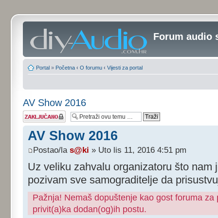
Forum audio 
Portal
»
Početna
‹
O forumu
‹
Vijesti za portal
AV Show 2016
Tema je
zaključana
AV Show 2016
Postao/la
s@ki
» Uto lis 11, 2016 4:51 pm
Uz veliku zahvalu organizatoru što nam j
pozivam sve samograditelje da prisustvu
Pažnja! Nemaš dopuštenje kao gost foruma za pr
privit(a)ka dodan(og)ih postu.