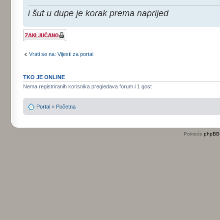
i šut u dupe je korak prema naprijed
Tema je
zaključana
Vrati se na: Vijesti za portal
TKO JE ONLINE
Nema registriranih korisnika pregledava forum i 1 gost
Portal
»
Početna
Pokreće
phpBB