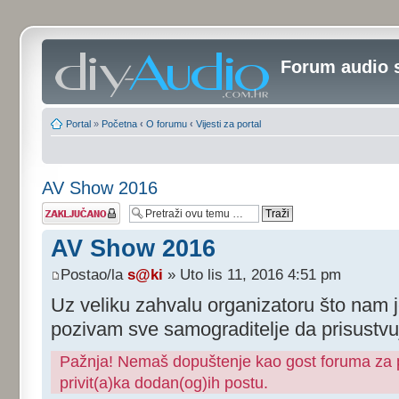
Forum audio 
Portal
»
Početna
‹
O forumu
‹
Vijesti za portal
AV Show 2016
Tema je
zaključana
AV Show 2016
Postao/la
s@ki
» Uto lis 11, 2016 4:51 pm
Uz veliku zahvalu organizatoru što nam j
pozivam sve samograditelje da prisustvu
Pažnja! Nemaš dopuštenje kao gost foruma za pr
privit(a)ka dodan(og)ih postu.