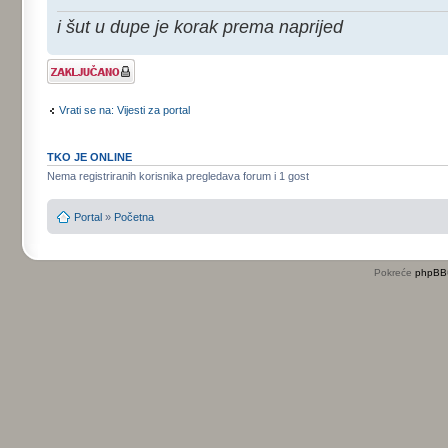
i šut u dupe je korak prema naprijed
Tema je
zaključana
Vrati se na: Vijesti za portal
TKO JE ONLINE
Nema registriranih korisnika pregledava forum i 1 gost
Portal
»
Početna
Pokreće
phpBB