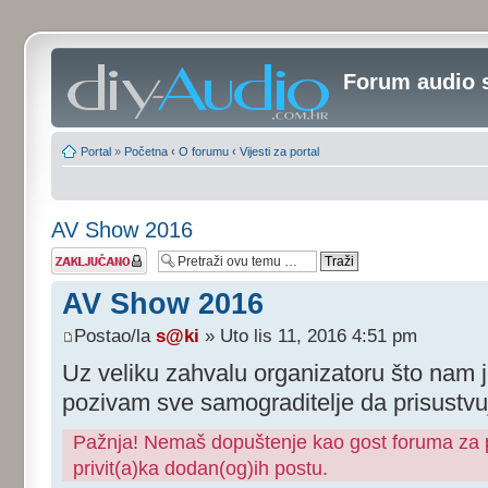
Forum audio 
Portal
»
Početna
‹
O forumu
‹
Vijesti za portal
AV Show 2016
Tema je
zaključana
AV Show 2016
Postao/la
s@ki
» Uto lis 11, 2016 4:51 pm
Uz veliku zahvalu organizatoru što nam j
pozivam sve samograditelje da prisustvu
Pažnja! Nemaš dopuštenje kao gost foruma za pr
privit(a)ka dodan(og)ih postu.