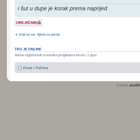
i šut u dupe je korak prema naprijed
Tema je
zaključana
Vrati se na: Vijesti za portal
TKO JE ONLINE
Nema registriranih korisnika pregledava forum i 1 gost
Portal
»
Početna
Pokreće
phpBB