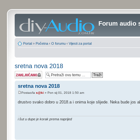
Forum audio 
Portal
»
Početna
‹
O forumu
‹
Vijesti za portal
sretna nova 2018
Tema je
zaključana
sretna nova 2018
Postao/la
s@ki
» Pon sij 01, 2018 1:50 am
drustvo svako dobro u 2018.a i onima koje slijede. Neka bude jos a
i šut u dupe je korak prema naprijed