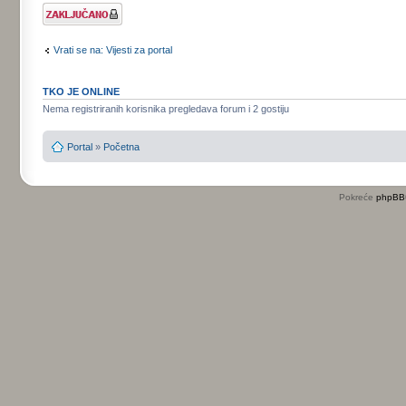
Tema je
zaključana
Vrati se na: Vijesti za portal
TKO JE ONLINE
Nema registriranih korisnika pregledava forum i 2 gostiju
Portal
»
Početna
Pokreće
phpBB