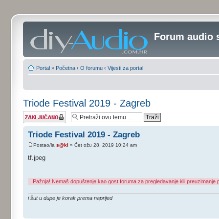
Forum audio 
Portal
»
Početna
‹
O forumu
‹
Vijesti za portal
Triode Festival 2019 - Zagreb
Tema je
zaključana
Triode Festival 2019 - Zagreb
Postao/la
s@ki
» Čet ožu 28, 2019 10:24 am
tf.jpeg
Pažnja! Nemaš dopuštenje kao gost foruma za pregledavanje i/ili preuzimanje p
i šut u dupe je korak prema naprijed