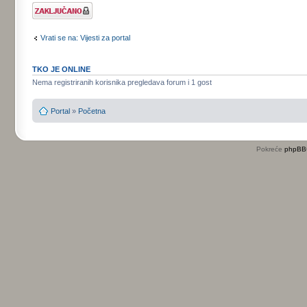
Tema je
zaključana
Vrati se na: Vijesti za portal
TKO JE ONLINE
Nema registriranih korisnika pregledava forum i 1 gost
Portal
»
Početna
Pokreće
phpBB