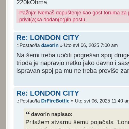
220kOhma.
Pažnja! Nemaš dopuštenje kao gost foruma za pr
privit(a)ka dodan(og)ih postu.
Re: LONDON CITY
Postao/la
davorin
» Uto svi 06, 2025 7:00 am
Na šemi treba uočiti pogrešan spoj drug
trioda je napravio netko jako davno i sas
ispravan spoj pa mu ne treba previše zam
Re: LONDON CITY
Postao/la
DrFireBottle
» Uto svi 06, 2025 11:40 a
davorin napisao:
Prilažem stvarnu šemu pojačala "Lond