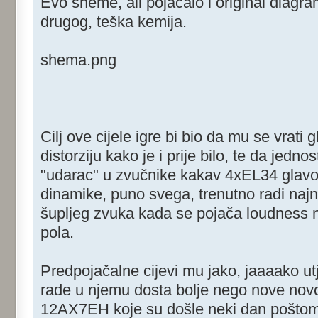
Evo sheme, ali pojačalo i original diagr
drugog, teška kemija.
shema.png
Cilj ove cijele igre bi bio da mu se vrati
distorziju kako je i prije bilo, te da jed
"udarac" u zvučnike kakav 4xEL34 glavon
dinamike, puno svega, trenutno radi najnor
šupljeg zvuka kada se pojača loudness 
pola.
Predpojačalne cijevi mu jako, jaaaako u
rade u njemu dosta bolje nego nove nov
12AX7EH koje su došle neki dan poštom