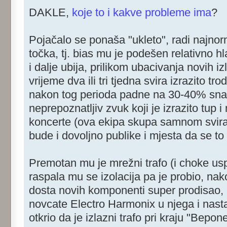
DAKLE,
koje to i kakve probleme ima
?
Pojačalo se ponaša "ukleto", radi najnorm
točka, tj. bias mu je podešen relativno h
i dalje ubija, prilikom ubacivanja novih i
vrijeme dva ili tri tjedna svira izrazito t
nakon tog perioda padne na 30-40% sna
neprepoznatljiv zvuk koji je izrazito tup 
koncerte (ova ekipa skupa samnom svira
bude i dovoljno publike i mjesta da se to p
Premotan mu je mrežni trafo (i choke uspu
raspala mu se izolacija pa je probio, nak
dosta novih komponenti super prodisao,
novcate Electro Harmonix u njega i nastav
otkrio da je izlazni trafo pri kraju "Bepon