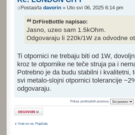
Postao/la
davorin
» Uto svi 06, 2025 6:14 pm
DrFireBottle napisao:
Jasno, uzeo sam 1.5kOhm.
Odgovaraju li 220k/1W za odvodne ot
Ti otpornici ne trebaju biti od 1W, dovolj
kroz te otpornike ne teče struja pa i nem
Potrebno je da budu stabilni i kvalitetni
svi metalo-slojni otpornici tolerancije 
odgovaraju.
Prikaz prethodnih postova:
Odgovori
Vrati se na: Pojačala