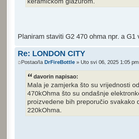
keramičkom glazurom.
Planiram staviti G2 470 ohma npr. a G1 v
Re: LONDON CITY
Postao/la
DrFireBottle
» Uto svi 06, 2025 1:05 pm
davorin napisao:
Mala je zamjerka što su vrijednosti o
470kOhma što su ondašnje elektronke
proizvedene bih preporučio svakako d
220kOhma.