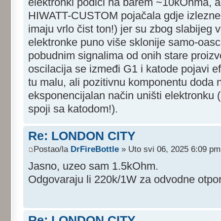
elektronki podići na barem ~10kOhma, a
HIWATT-CUSTOM pojačala gdje izlezne e
imaju vrlo čist ton!) jer su zbog slabije
elektronke puno više sklonije samo-oasci
pobudnim signalima od onih stare proiz
oscilacija se izmeđi G1 i katode pojavi ef
tu malu, ali pozitivnu komponentu doda
eksponencijalan način uništi elektronku 
spoji sa katodom!).
Re: LONDON CITY
Postao/la
DrFireBottle
» Uto svi 06, 2025 6:09 pm
Jasno, uzeo sam 1.5kOhm.
Odgovaraju li 220k/1W za odvodne otpo
Re: LONDON CITY