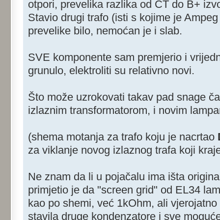
otpori, prevelika razlika od CT do B+ izv
Stavio drugi trafo (isti s kojime je Ampeg 
prevelike bilo, nemoćan je i slab.
SVE komponente sam premjerio i vrijednos
grunulo, elektroliti su relativno novi.
Što može uzrokovati takav pad snage č
izlaznim transformatorom, i novim lamp
(shema motanja za trafo koju je nacrtao
za viklanje novog izlaznog trafa koji kraj
Ne znam da li u pojačalu ima išta original
primjetio je da "screen grid" od EL34 l
kao po shemi, već 1kOhm, ali vjerojatno i
stavila druge kondenzatore i sve moguće 