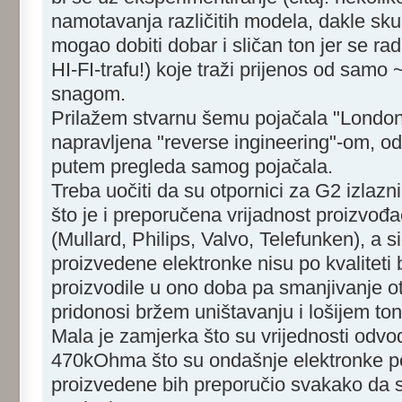
namotavanja različitih modela, dakle sku
mogao dobiti dobar i sličan ton jer se rad
HI-FI-trafu!) koje traži prijenos od sa
snagom.
Prilažem stvarnu šemu pojačala "London 
napravljena "reverse ingineering"-om, 
putem pregleda samog pojačala.
Treba uočiti da su otpornici za G2 izlaz
što je i preporučena vrijadnost proizvođ
(Mullard, Philips, Valvo, Telefunken), a
proizvedene elektronke nisu po kvaliteti 
proizvodile u ono doba pa smanjivanje o
pridonosi bržem uništavanju i lošijem ton
Mala je zamjerka što su vrijednosti odvo
470kOhma što su ondašnje elektronke p
proizvedene bih preporučio svakako da se