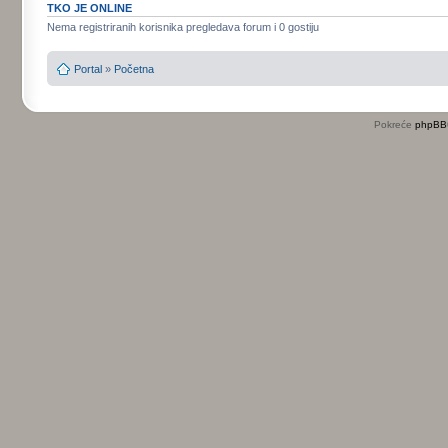
TKO JE ONLINE
Nema registriranih korisnika pregledava forum i 0 gostiju
Portal
»
Početna
Pokreće
phpBB