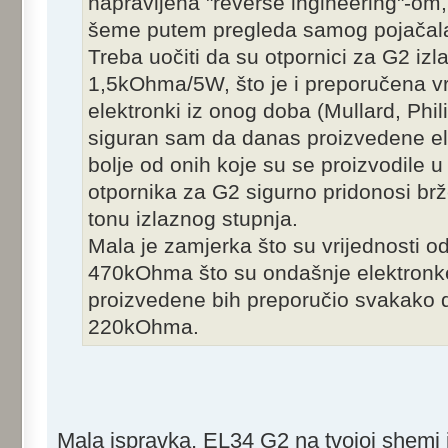
napravljena "reverse ingineering"-om
šeme putem pregleda samog pojačal
Treba uočiti da su otpornici za G2 izl
1,5kOhma/5W, što je i preporučena vr
elektronki iz onog doba (Mullard, Phil
siguran sam da danas proizvedene ele
bolje od onih koje su se proizvodile 
otpornika za G2 sigurno pridonosi brž
tonu izlaznog stupnja.
Mala je zamjerka što su vrijednosti o
470kOhma što su ondašnje elektronke
proizvedene bih preporučio svakako d
220kOhma.
Mala ispravka, EL34 G2 na tvojoj shemi