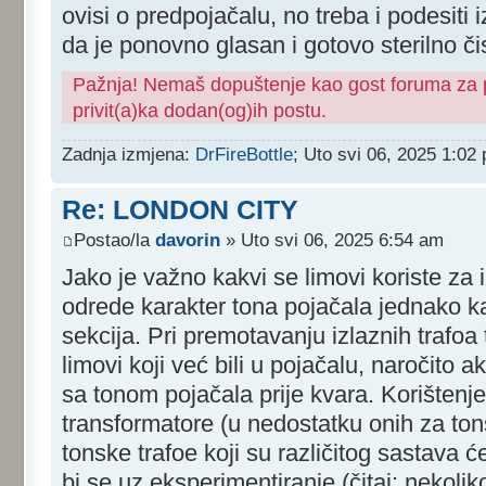
ovisi o predpojačalu, no treba i podesiti 
da je ponovno glasan i gotovo sterilno čis
Pažnja! Nemaš dopuštenje kao gost foruma za pr
privit(a)ka dodan(og)ih postu.
Zadnja izmjena:
DrFireBottle
; Uto svi 06, 2025 1:02
Re: LONDON CITY
Postao/la
davorin
» Uto svi 06, 2025 6:54 am
Jako je važno kakvi se limovi koriste za i
odrede karakter tona pojačala jednako ka
sekcija. Pri premotavanju izlaznih trafoa 
limovi koji već bili u pojačalu, naročito a
sa tonom pojačala prije kvara. Korišten
transformatore (u nedostatku onih za ton
tonske trafoe koji su različitog sastava će
bi se uz eksperimentiranje (čitaj: nekoli