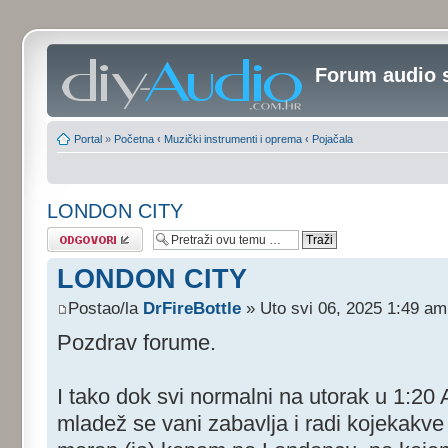
Forum audio 
Portal
»
Početna
‹
Muzički instrumenti i oprema
‹
Pojačala
LONDON CITY
Odgovori
LONDON CITY
Postao/la
DrFireBottle
» Uto svi 06, 2025 1:49 am
Pozdrav forume.
I tako dok svi normalni na utorak u 1:20
mladež se vani zabavlja i radi kojekakve 