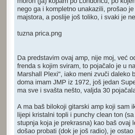
moron (ja) kopam po Londoncu, po kojem
nego ga i kompletno unakazili, prošao je
majstora, a poslije još toliko, i svaki je
tuzna prica.png
Da predstavim ovaj amp, nije moj, već od
frenda s kojim sviram, to pojačalo je u 
Marshall Plexi", iako meni zvuči daleko b
doma imam JMP iz 1972, još jedan Supe
ma sve i svašta nešto, valjda 30 pojačala
A ma baš bilokoji gitarski amp koji sam 
lijepi kristalni topli i punchy clean ton (s
stupnja koja je prekrasna) kao baš ovaj 
došao probati (dok je još radio), je ost