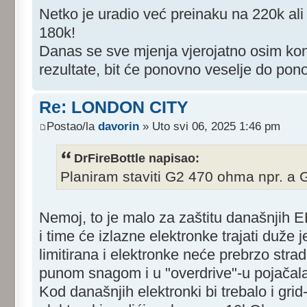
Netko je uradio već preinaku na 220k ali
180k!
Danas se sve mjenja vjerojatno osim ko
rezultate, bit će ponovno veselje do pono
Re: LONDON CITY
Postao/la
davorin
» Uto svi 06, 2025 1:46 pm
DrFireBottle napisao:
Planiram staviti G2 470 ohma npr. a G
Nemoj, to je malo za zaštitu današnjih 
i time će izlazne elektronke trajati duže j
limitirana i elektronke neće prebrzo strad
punom snagom i u "overdrive"-u pojačala
Kod današnjih elektronki bi trebalo i grid