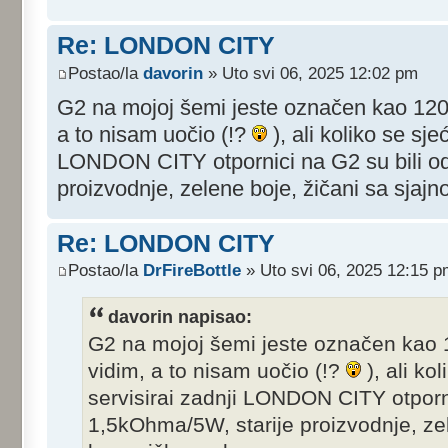
Re: LONDON CITY
Postao/la
davorin
» Uto svi 06, 2025 12:02 pm
G2 na mojoj šemi jeste označen kao 12
a to nisam uočio (!?
), ali koliko se sj
LONDON CITY otpornici na G2 su bili o
proizvodnje, zelene boje, žičani sa sja
Re: LONDON CITY
Postao/la
DrFireBottle
» Uto svi 06, 2025 12:15 
davorin napisao:
G2 na mojoj šemi jeste označen kao
vidim, a to nisam uočio (!?
), ali k
servisirai zadnji LONDON CITY otporni
1,5kOhma/5W, starije proizvodnje, ze