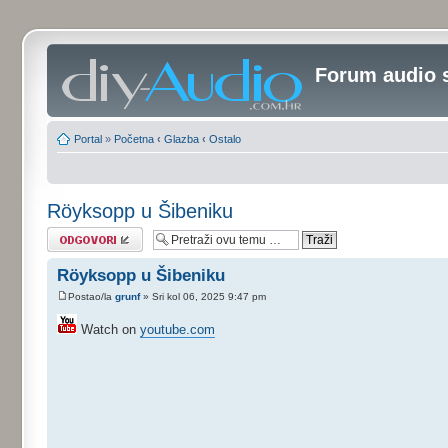
Forum audio 
Portal
»
Početna
‹
Glazba
‹
Ostalo
Röyksopp u Šibeniku
Odgovori
Röyksopp u Šibeniku
Postao/la
grunf
» Sri kol 06, 2025 9:47 pm
Watch on
youtube.com