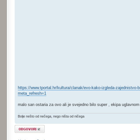
https://www.tportal.hr/kultura/clanak/evo-kako-izgleda-zajednistvo
meta_refresh=1
malo san ostaria za ovo ali je svejedno bilo super , ekipa uglavno
Bolje nešto od nečega, nego ništa od ničega
Odgovori