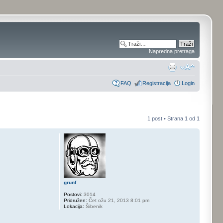
Napredna pretraga
FAQ
Registracija
Login
1 post • Strana
1
od
1
grunf
Postovi:
3014
Pridružen:
Čet ožu 21, 2013 8:01 pm
Lokacija:
Šibenik