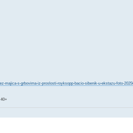
-bez-majica-s-grbovima-iz-proslosti-royksopp-bacio-sibenik-u-ekstazu-foto-202
m 40+