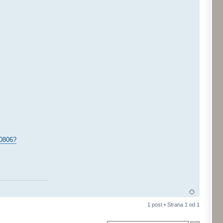
50806?
1 post • Strana
1
od
1